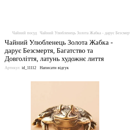
Чайний посуд
Чайний Улюбленець Золота Жабка - дарує Безсмертя
Чайний Улюбленець Золота Жабка -
дарує Безсмертя, Багатство та
Довголіття, латунь художнє лиття
Артикул:
id_11112
Написати відгук