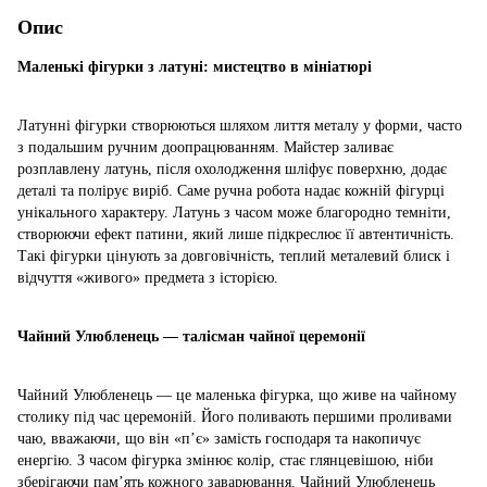
Опис
Маленькі фігурки з латуні: мистецтво в мініатюрі
Латунні фігурки створюються шляхом лиття металу у форми, часто
з подальшим ручним доопрацюванням. Майстер заливає
розплавлену латунь, після охолодження шліфує поверхню, додає
деталі та полірує виріб. Саме ручна робота надає кожній фігурці
унікального характеру. Латунь з часом може благородно темніти,
створюючи ефект патини, який лише підкреслює її автентичність.
Такі фігурки цінують за довговічність, теплий металевий блиск і
відчуття «живого» предмета з історією.
Чайний Улюбленець — талісман чайної церемонії
Чайний Улюбленець — це маленька фігурка, що живе на чайному
столику під час церемоній. Його поливають першими проливами
чаю, вважаючи, що він «п’є» замість господаря та накопичує
енергію. З часом фігурка змінює колір, стає глянцевішою, ніби
зберігаючи пам’ять кожного заварювання. Чайний Улюбленець