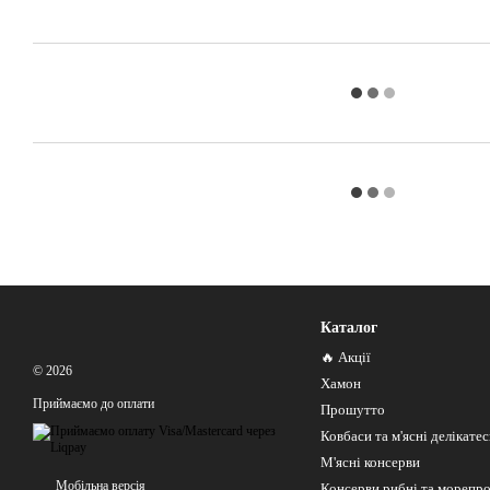
Каталог
🔥 Акції
© 2026
Хамон
Приймаємо до оплати
Прошутто
Ковбаси та м'ясні делікате
М'ясні консерви
Мобільна версія
Консерви рибні та морепр