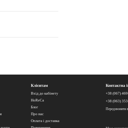
Клієнтам
Контактна 
Вхід до кабінету
+38 (067) 469
HoReCa
+38 (063) 353
Блог
Передзвонити 
си
Про нас
Оплата і доставка
одукти
Повернення