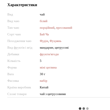
Характеристики
Вид
чай
Вид чаю
білий
Тип чаю
порційний
,
пресований
Сорт чаю
Бай Ча
Походження чаю
Фудін
,
Фуцзянь
Вид фруктів і ягід
мандарин, цитрусові
Добавки
фрукти/ягоди
Кількість
5
Форма
міні цеглина
Вага
30 г
Фасовка
набір
Країна виробник
Китай
Схожі товари
чай з цитрусовими