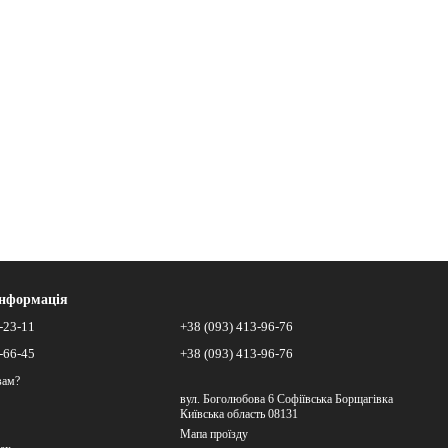
інформація
-23-11
+38 (093) 413-96-76
-66-45
+38 (093) 413-96-76
вам?
вул. Боголюбова 6 Софіївська Борщагівка
Київська область 08131
Мапа проїзду