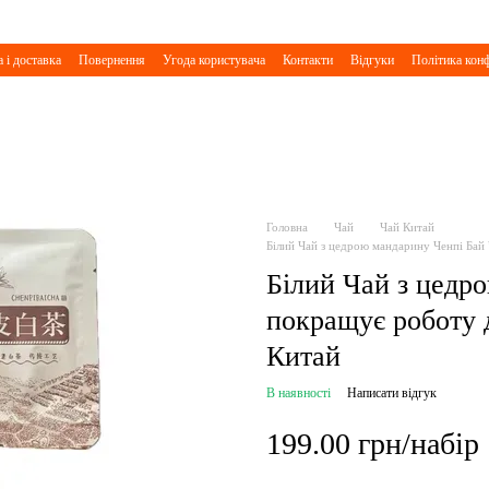
 і доставка
Повернення
Угода користувача
Контакти
Відгуки
Політика конф
Головна
Чай
Чай Китай
Білий Чай з цедрою мандарину Ченпі Бай 
Білий Чай з цедр
покращує роботу д
Китай
В наявності
Написати відгук
199.00 грн/набір