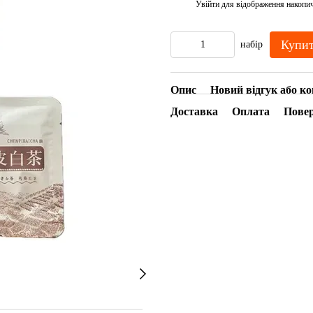
Увійти
для відображення накопи
%
Купи
набір
Опис
Новий відгук або к
Доставка
Оплата
Пове