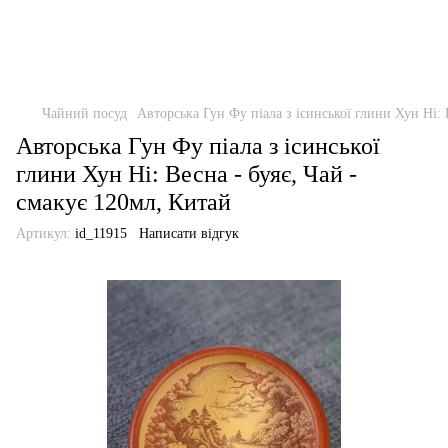
Чайний посуд
Авторська Гун Фу піала з ісинської глини Хун Ні: 
Авторська Гун Фу піала з ісинської
глини Хун Ні: Весна - буяє, Чай -
смакує 120мл, Китай
Артикул:
id_11915
Написати відгук