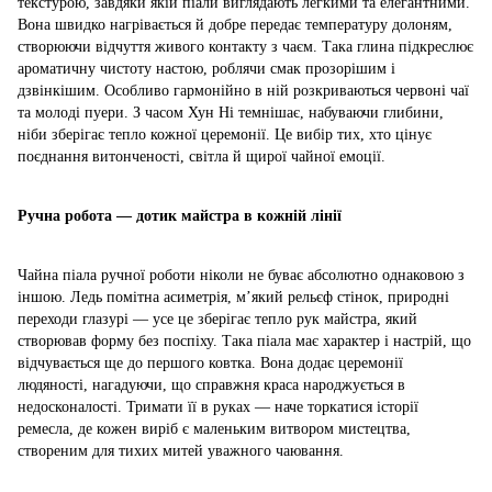
текстурою, завдяки якій піали виглядають легкими та елегантними.
Вона швидко нагрівається й добре передає температуру долоням,
створюючи відчуття живого контакту з чаєм. Така глина підкреслює
ароматичну чистоту настою, роблячи смак прозорішим і
дзвінкішим. Особливо гармонійно в ній розкриваються червоні чаї
та молоді пуери. З часом Хун Ні темнішає, набуваючи глибини,
ніби зберігає тепло кожної церемонії. Це вибір тих, хто цінує
поєднання витонченості, світла й щирої чайної емоції.
Ручна робота — дотик майстра в кожній лінії
Чайна піала ручної роботи ніколи не буває абсолютно однаковою з
іншою. Ледь помітна асиметрія, м’який рельєф стінок, природні
переходи глазурі — усе це зберігає тепло рук майстра, який
створював форму без поспіху. Така піала має характер і настрій, що
відчувається ще до першого ковтка. Вона додає церемонії
людяності, нагадуючи, що справжня краса народжується в
недосконалості. Тримати її в руках — наче торкатися історії
ремесла, де кожен виріб є маленьким витвором мистецтва,
створеним для тихих митей уважного чаювання.