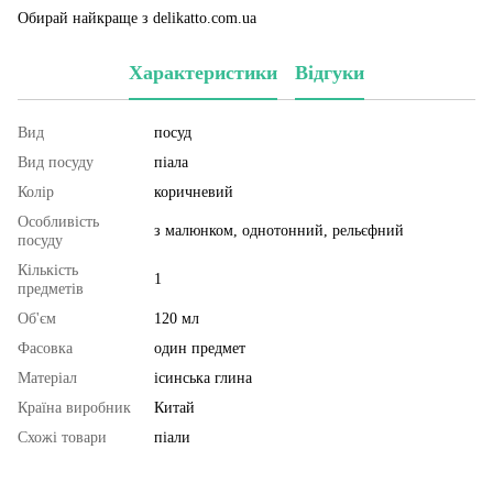
Обирай найкраще з delikatto.com.ua
Характеристики
Відгуки
Вид
посуд
Вид посуду
піала
Колір
коричневий
Особливість
з малюнком, однотонний, рельєфний
посуду
Кількість
1
предметів
Об'єм
120 мл
Фасовка
один предмет
Матеріал
ісинська глина
Країна виробник
Китай
Схожі товари
піали