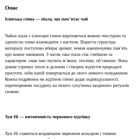
Опис
Ісинська глина — піала, що пам’ятає чай
Чайна піала з ісинської глини вирізняється живою текстурою та
здатністю тонко взаємодіяти з настоєм. Пориста структура
матеріалу поступово вбирає аромат, немов накопичуючи пам’ять
про кожне чаювання. З часом така піала стає глибшою за
характером: смак чаю звучить м’якше, тепліше, об’ємніше. Вона
довше утримує тепло в долонях і створює відчуття природної
простоти, ніби напій повертається до свого земного походження.
Кожна подряпина чи відтінок глини додає індивідуальності,
перетворюючи посудину на тихого супутника щоденних ритуалів
спокою.
Хун Ні — витонченість червоного відтінку
Хун Ні славиться яскравішим червоним кольором і тонкою