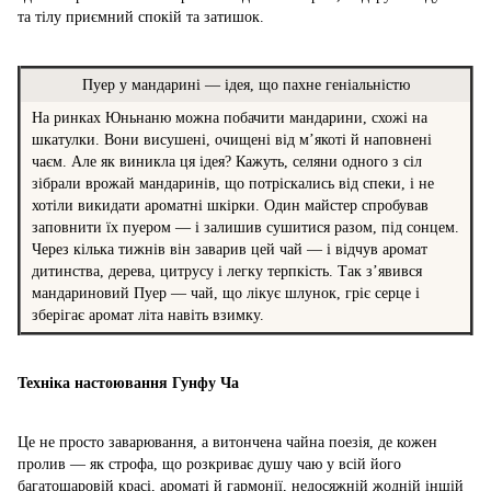
та тілу приємний спокій та затишок.
Пуер у мандарині — ідея, що пахне геніальністю
На ринках Юньнаню можна побачити мандарини, схожі на
шкатулки. Вони висушені, очищені від м’якоті й наповнені
чаєм. Але як виникла ця ідея? Кажуть, селяни одного з сіл
зібрали врожай мандаринів, що потріскались від спеки, і не
хотіли викидати ароматні шкірки. Один майстер спробував
заповнити їх пуером — і залишив сушитися разом, під сонцем.
Через кілька тижнів він заварив цей чай — і відчув аромат
дитинства, дерева, цитрусу і легку терпкість. Так з’явився
мандариновий Пуер — чай, що лікує шлунок, гріє серце і
зберігає аромат літа навіть взимку.
Техніка настоювання Гунфу Ча
Це не просто заварювання, а витончена чайна поезія, де кожен
пролив — як строфа, що розкриває душу чаю у всій його
багатошаровій красі, ароматі й гармонії, недосяжній жодній іншій