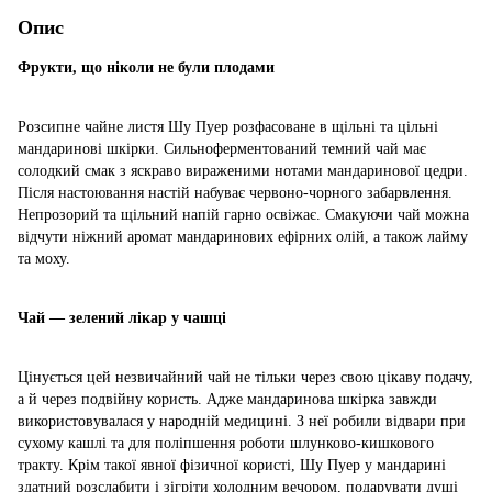
Опис
Фрукти, що ніколи не були плодами
Розсипне чайне листя Шу Пуер розфасоване в щільні та цільні
мандаринові шкірки. Сильноферментований темний чай має
солодкий смак з яскраво вираженими нотами мандаринової цедри.
Після настоювання настій набуває червоно-чорного забарвлення.
Непрозорий та щільний напій гарно освіжає. Смакуючи чай можна
відчути ніжний аромат мандаринових ефірних олій, а також лайму
та моху.
Чай — зелений лікар у чашці
Цінується цей незвичайний чай не тільки через свою цікаву подачу,
а й через подвійну користь. Адже мандаринова шкірка завжди
використовувалася у народній медицині. З неї робили відвари при
сухому кашлі та для поліпшення роботи шлунково-кишкового
тракту. Крім такої явної фізичної користі, Шу Пуер у мандарині
здатний розслабити і зігріти холодним вечором, подарувати душі