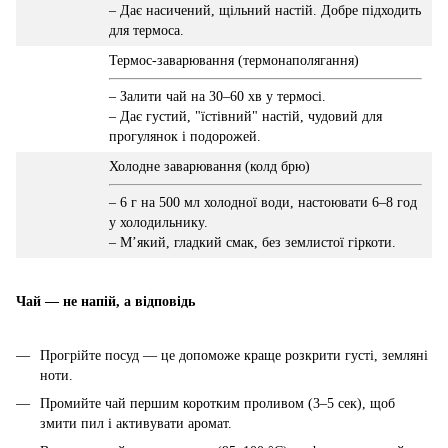
– Дає насичений, щільний настій. Добре підходить
для термоса.
Термос-заварювання (термонаполягання)
– Залити чай на 30–60 хв у термосі.
– Дає густий, "їстівний" настій, чудовий для
прогулянок і подорожей.
Холодне заварювання (колд брю)
– 6 г на 500 мл холодної води, настоювати 6–8 год
у холодильнику.
– М’який, гладкий смак, без землистої гіркоти.
Чай — не напій, а відповідь
Прогрійте посуд — це допоможе краще розкрити густі, земляні
ноти.
Промийте чай першим коротким проливом (3–5 сек), щоб
змити пил і активувати аромат.