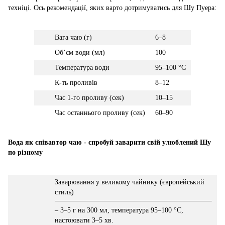
техніці. Ось рекомендації, яких варто дотримуватись для Шу Пуера:
Вага чаю (г)
6–8
Обʼєм води (мл)
100
Температура води
95–100 °C
К-ть проливів
8–12
Час 1-го проливу (сек)
10–15
Час останнього проливу (сек)
60–90
Вода як співавтор чаю - спробуй заварити свій улюблений Шу
по різному
Заварювання у великому чайнику (європейський
стиль)
– 3–5 г на 300 мл, температура 95–100 °C,
настоювати 3–5 хв.