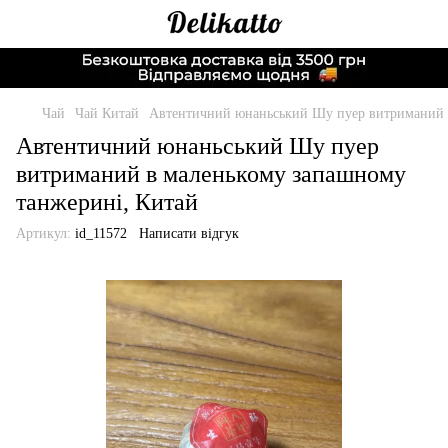
Чай
Чай Китай
Автентичний юнаньський Шу пуер витриманий 
Автентичний юнаньський Шу пуер
витриманий в маленькому запашному
танжерині, Китай
Артикул:
id_11572
Написати відгук