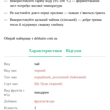
Використовуйте гарячу воду (95–100 °C) — ферментований
лист потребує високої температури.
Не настоюйте довго перші проливи — інакше з’явиться гіркота.
Використовуйте щільний чайник (ісінський) — добре тримає
тепло й підтримує смакову глибину.
Обирай найкраще з delikatto.com.ua
Характеристики
Відгуки
Вид
чай
Вид чаю
чорний
Тип чаю
порційний
,
розсипний (байховий)
Сорт чаю
Шу Пуер (чорний)
Вид фруктів і
мандарин
ягід
Добавки
фрукти/ягоди
Кількість
1