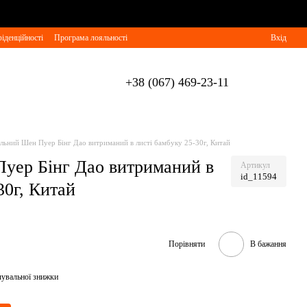
іденційності
Програма лояльності
Вхід
+38 (067) 469-23-11
альний Шен Пуер Бінг Дао витриманий в листі бамбуку 25-30г, Китай
уер Бінг Дао витриманий в
Артикул
id_11594
30г, Китай
Порівняти
В бажання
чувальної знижки