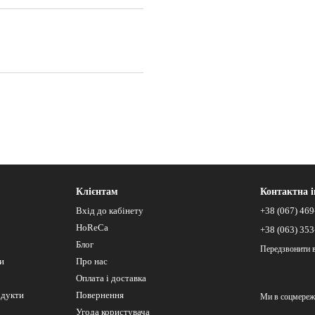
Клієнтам
Контактна 
Вхід до кабінету
+38 (067) 469
HoReCa
+38 (063) 353
Блог
Передзвонити 
си
Про нас
Оплата і доставка
одукти
Повернення
Ми в соцмереж
Угода користувача