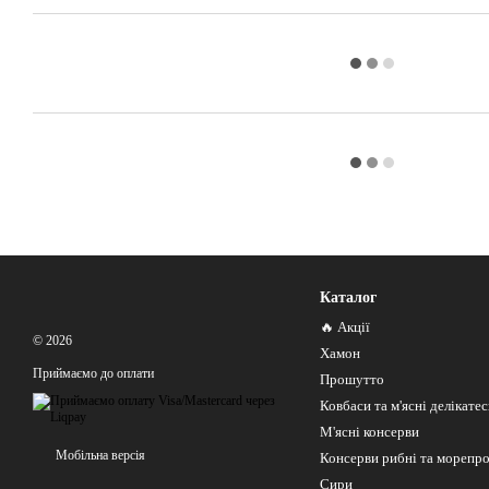
Каталог
🔥 Акції
© 2026
Хамон
Приймаємо до оплати
Прошутто
Ковбаси та м'ясні делікате
М'ясні консерви
Мобільна версія
Консерви рибні та морепр
Сири