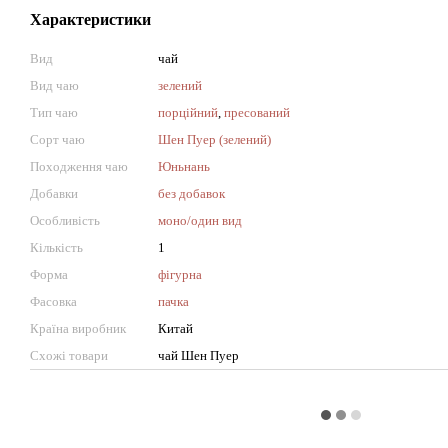
Характеристики
Вид
чай
Вид чаю
зелений
Тип чаю
порційний
,
пресований
Сорт чаю
Шен Пуер (зелений)
Походження чаю
Юньнань
Добавки
без добавок
Особливість
моно/один вид
Кількість
1
Форма
фігурна
Фасовка
пачка
Країна виробник
Китай
Схожі товари
чай Шен Пуер