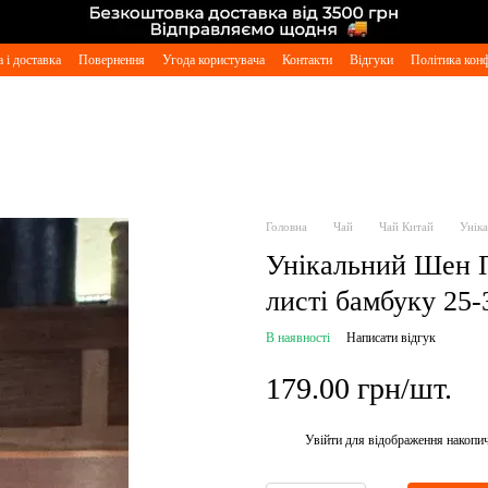
 і доставка
Повернення
Угода користувача
Контакти
Відгуки
Політика конф
Головна
Чай
Чай Китай
Унік
Унікальний Шен П
листі бамбуку 25-
В наявності
Написати відгук
179.00 грн/шт.
Увійти
для відображення накопи
%