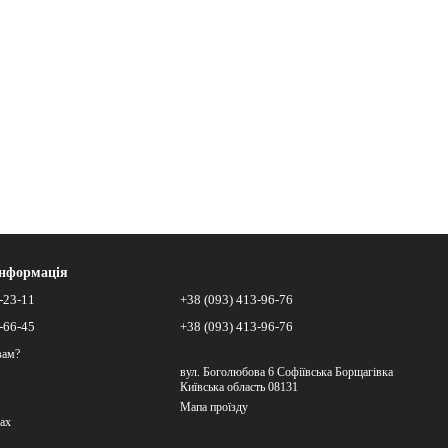
інформація
-23-11
+38 (093) 413-96-76
-66-45
+38 (093) 413-96-76
вам?
вул. Боголюбова 6 Софіївська Борщагівка
Київська область 08131
Мапа проїзду
ах