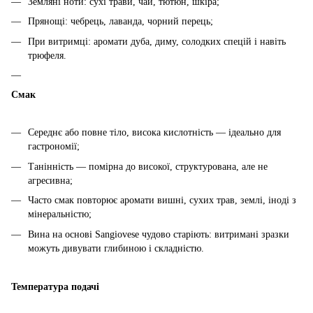
Земляні ноти: сухі трави, чай, тютюн, шкіра;
Прянощі: чебрець, лаванда, чорний перець;
При витримці: аромати дуба, диму, солодких спецій і навіть
трюфеля.
Смак
Середнє або повне тіло, висока кислотність — ідеально для
гастрономії;
Танінність — помірна до високої, структурована, але не
агресивна;
Часто смак повторює аромати вишні, сухих трав, землі, іноді з
мінеральністю;
Вина на основі Sangiovese чудово старіють: витримані зразки
можуть дивувати глибиною і складністю.
Температура подачі