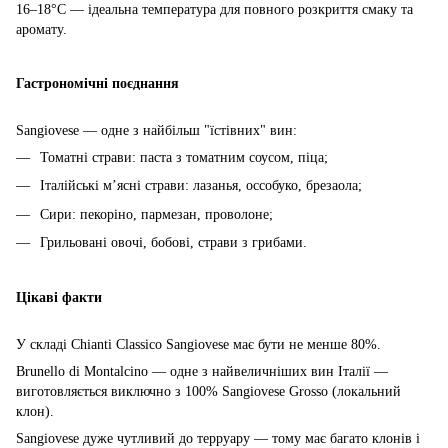
16–18°C — ідеальна температура для повного розкриття смаку та
аромату.
Гастрономічні поєднання
Sangiovese — одне з найбільш "їстівних" вин:
Томатні страви: паста з томатним соусом, піца;
Італійські м’ясні страви: лазанья, оссобуко, брезаола;
Сири: пекоріно, пармезан, проволоне;
Грильовані овочі, бобові, страви з грибами.
Цікаві факти
У складі Chianti Classico Sangiovese має бути не менше 80%.
Brunello di Montalcino — одне з найвеличніших вин Італії —
виготовляється виключно з 100% Sangiovese Grosso (локальний
клон).
Sangiovese дуже чутливий до терруару — тому має багато клонів і