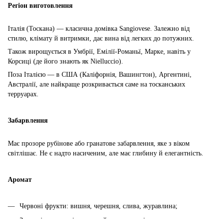
Регіон виготовлення
Італія (Тоскана) — класична домівка Sangiovese. Залежно від
стилю, клімату й витримки, дає вина від легких до потужних.
Також вирощується в Умбрії, Емілії-Романьї, Марке, навіть у
Корсиці (де його знають як Nielluccio).
Поза Італією — в США (Каліфорнія, Вашингтон), Аргентині,
Австралії, але найкраще розкривається саме на тосканських
терруарах.
Забарвлення
Має прозоре рубінове або гранатове забарвлення, яке з віком
світлішає. Не є надто насиченим, але має глибину й елегантність.
Аромат
Червоні фрукти: вишня, черешня, слива, журавлина;