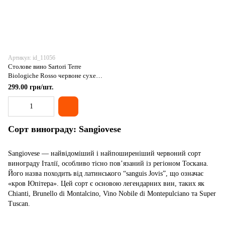
Артикул: id_11056
Столове вино Sartori Terre
Biologiche Rosso червоне сухе
органічне 11.5% 0.75л, Італія
299.00 грн/шт.
Сорт винограду: Sangiovese
Sangiovese — найвідоміший і найпоширеніший червоний сорт
винограду Італії, особливо тісно пов’язаний із регіоном Тоскана.
Його назва походить від латинського “sanguis Jovis”, що означає
«кров Юпітера». Цей сорт є основою легендарних вин, таких як
Chianti, Brunello di Montalcino, Vino Nobile di Montepulciano та Super
Tuscan.