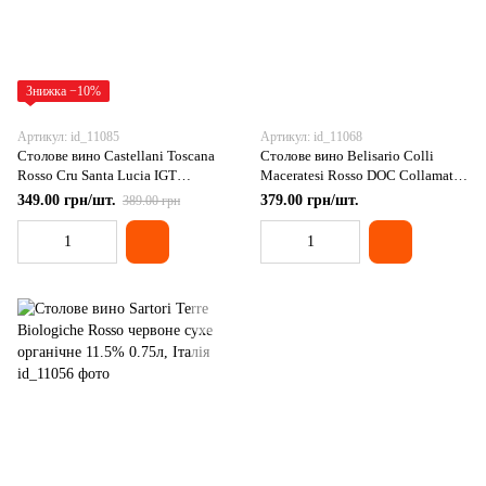
Знижка −10%
Артикул: id_11085
Артикул: id_11068
Столове вино Castellani Toscana
Столове вино Belisario Colli
Rosso Cru Santa Lucia IGT
Maceratesi Rosso DOC Collamato
червоне сухе 12% 0.75л, Італія
червоне сухе 13% 0.75л, Італія
349.00 грн/шт.
379.00 грн/шт.
389.00 грн