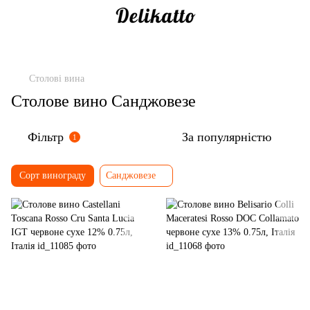
Столові вина
Столове вино Санджовезе
Фільтр
За популярністю
1
Сорт винограду
Санджовезе