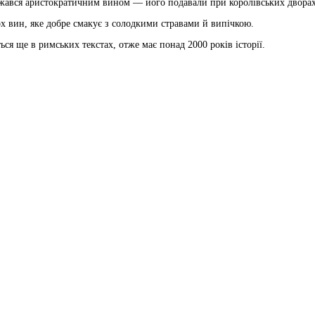
ажався аристократичним вином — його подавали при королівських дворах
х вин, яке добре смакує з солодкими стравами й випічкою.
ься ще в римських текстах, отже має понад 2000 років історії.