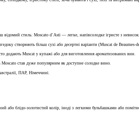
ш відомий стиль: Moscato d’Asti — легке, напівсолодке ігристе з невисо
гедоку створюють більш сухі або десертні варіанти (Muscat de Beaumes-de
сто додають Muscat у купажі або для виготовлення ароматизованих вин.
Moscato став дуже популярним як доступне солодке вино.
встралії, ПАР, Німеччині.
ний або блідо-золотистий колір, іноді з легкими бульбашками або помітн