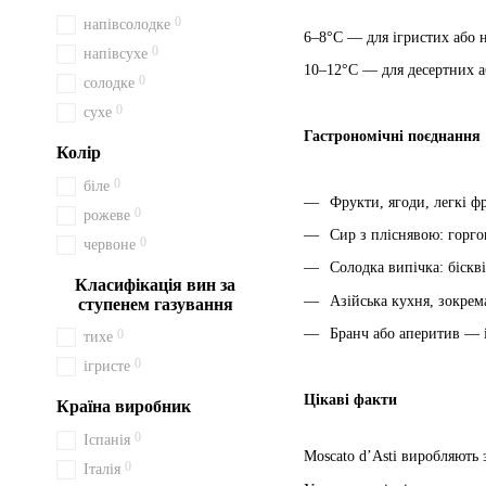
0
напівсолодке
6–8°C — для ігристих або 
0
напівсухе
10–12°C — для десертних а
0
солодке
0
сухе
Гастрономічні поєднання
Колір
0
біле
Фрукти, ягоди, легкі ф
0
рожеве
Сир з пліснявою: горго
0
червоне
Солодка випічка: біскві
Класифікація вин за
Азійська кухня, зокрем
ступенем газування
Бранч або аперитив — і
0
тихе
0
ігристе
Цікаві факти
Країна виробник
0
Іспанія
Moscato d’Asti виробляють 
0
Італія