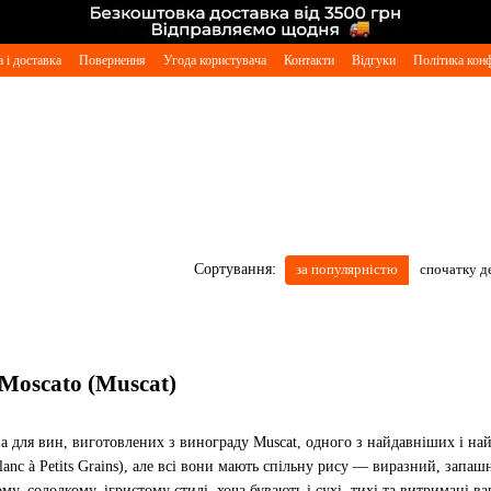
 і доставка
Повернення
Угода користувача
Контакти
Відгуки
Політика конф
за популярністю
спочатку 
Сортування:
Moscato (Muscat)
а для вин, виготовлених з винограду Muscat, одного з найдавніших і найа
nc à Petits Grains), але всі вони мають спільну рису — виразний, запа
у, солодкому, ігристому стилі, хоча бувають і сухі, тихі та витримані ва