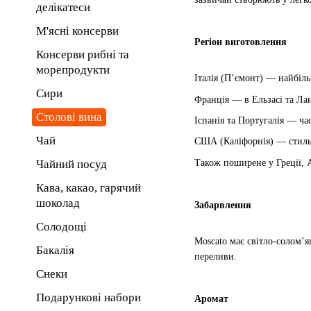
делікатеси
М'ясні консерви
Регіон виготовлення
Консерви рибні та
морепродукти
Італія (П’ємонт) — найбіль
Сири
Франція — в Ельзасі та Лан
Столові вина
Іспанія та Португалія — ча
Чай
США (Каліфорнія) — стиль 
Також поширене у Греції, А
Чайний посуд
Кава, какао, гарячий
шоколад
Забарвлення
Солодощі
Moscato має світло-солом’я
Бакалія
переливи.
Снеки
Подарункові набори
Аромат