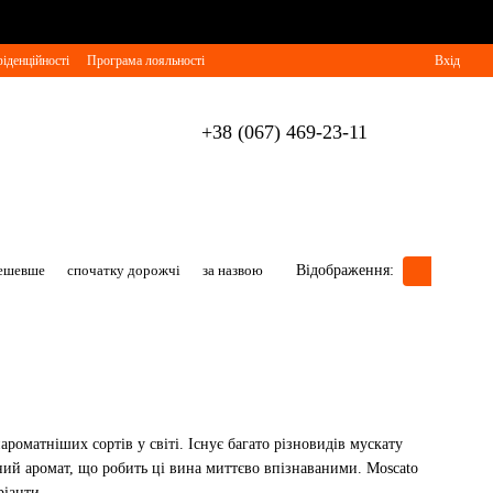
іденційності
Програма лояльності
Вхід
+38 (067) 469-23-11
дешевше
спочатку дорожчі
за назвою
Відображення:
роматніших сортів у світі. Існує багато різновидів мускату
шний аромат, що робить ці вина миттєво впізнаваними. Moscato
ріанти.