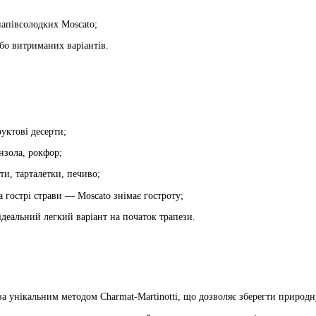
напівсолодких Moscato;
бо витриманих варіантів.
руктові десерти;
нзола, рокфор;
ти, тарталетки, печиво;
а гострі страви — Moscato знімає гостроту;
деальний легкий варіант на початок трапези.
за унікальним методом Charmat-Martinotti, що дозволяє зберегти природн