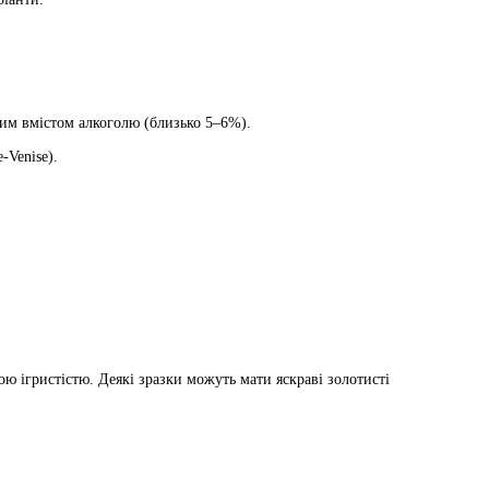
ким вмістом алкоголю (близько 5–6%).
-Venise).
ою ігристістю. Деякі зразки можуть мати яскраві золотисті