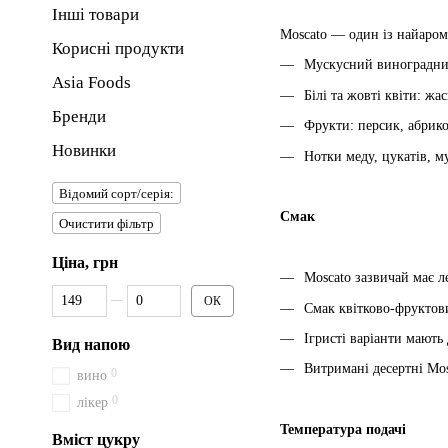
Інші товари
Moscato — один із найарома
Корисні продукти
Мускусний виноградний
Asia Foods
Білі та жовті квіти: жа
Бренди
Фрукти: персик, абрико
Новинки
Нотки меду, цукатів, м
Відомий сорт/серія:
Смак
Очистити фільтр
Ціна, грн
Moscato зазвичай має л
Від Ціна, грн
До Ціна, грн
ОК
Смак квітково-фруктови
Ігристі варіанти мають 
Вид напою
Витримані десертні Mos
0
вино
0
лікер
Температура подачі
Вміст цукру