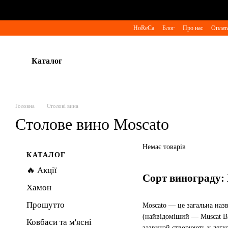
Перейти до основного контенту
HoReCa
Блог
Про нас
Оплата
Каталог
Головна
Столові вина
Столове вино Moscato
Немає товарів
КАТАЛОГ
🔥 Акції
Сорт винограду: 
Хамон
Прошутто
Moscato — це загальна назв
(найвідоміший — Muscat Bla
Ковбаси та м'ясні
зазвичай створюють у легком