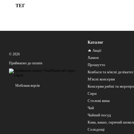
ТЕГ
Каталог
🔥 Акції
© 2026
Хамон
Приймаємо до оплати
Прошутто
Ковбаси та м'ясні делікате
М'ясні консерви
Мобільна версія
Консерви рибні та морепр
Сири
Столові вина
Чай
Чайний посуд
Кава, какао, гарячий шокол
Солодощі