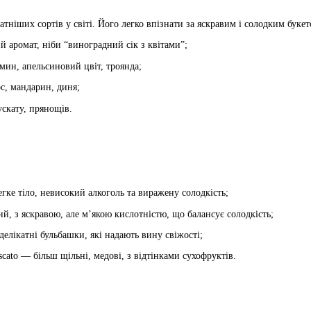
тніших сортів у світі. Його легко впізнати за яскравим і солодким букет
 аромат, ніби “виноградний сік з квітами”;
смин, апельсиновий цвіт, троянда;
с, мандарин, диня;
ускату, прянощів.
егке тіло, невисокий алкоголь та виражену солодкість;
й, з яскравою, але м’якою кислотністю, що балансує солодкість;
делікатні бульбашки, які надають вину свіжості;
cato — більш щільні, медові, з відтінками сухофруктів.