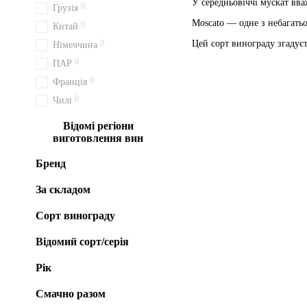
У середньовіччі мускат вв
0
Грузія
Moscato — одне з небагатьо
0
Китай
0
Цей сорт винограду згадуєт
Німеччина
0
ПАР
0
Франція
0
Чилі
Відомі регіони
виготовлення вин
Бренд
За складом
Сорт винограду
Відомий сорт/серія
Рік
Смачно разом