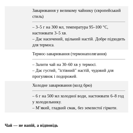
Заварювання у великому чайнику (європейський
стиль)
– 3–5 г на 300 мл, температура 95–100 °C,
настоювати 3–5 хв.
– Дає насичений, щільний настій. Добре підходить
для термоса.
Термос-заварювання (термонаполягання)
– Залити чай на 30–60 хв у термосі.
– Дає густий, "їстівний" настій, чудовий для
прогулянок і подорожей.
Холодне заварювання (колд брю)
– 6 г на 500 мл холодної води, настоювати 6–8 год
у холодильнику.
– М’який, гладкий смак, без землистої гіркоти.
Чай — не напій, а відповідь