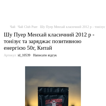
Чай
Чай Club Puer
Шу Пуер Менхай класичний 2012 р - тонізує 
Шу Пуер Менхай класичний 2012 р -
тонізує та заряджає позитивною
енергією 50г, Китай
Артикул:
id_10539
Написати відгук