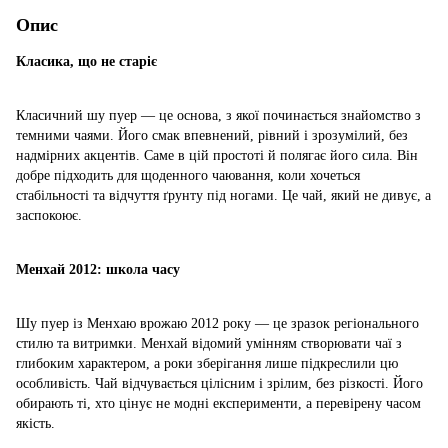
Опис
Класика, що не старіє
Класичний шу пуер — це основа, з якої починається знайомство з
темними чаями. Його смак впевнений, рівний і зрозумілий, без
надмірних акцентів. Саме в цій простоті й полягає його сила. Він
добре підходить для щоденного чаювання, коли хочеться
стабільності та відчуття ґрунту під ногами. Це чай, який не дивує, а
заспокоює.
Менхай 2012: школа часу
Шу пуер із Менхаю врожаю 2012 року — це зразок регіонального
стилю та витримки. Менхай відомий умінням створювати чаї з
глибоким характером, а роки зберігання лише підкреслили цю
особливість. Чай відчувається цілісним і зрілим, без різкості. Його
обирають ті, хто цінує не модні експерименти, а перевірену часом
якість.