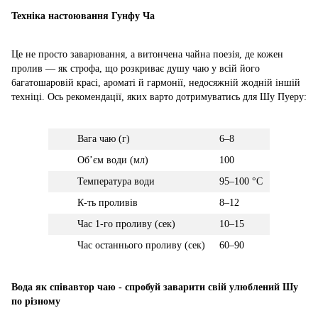
Техніка настоювання Гунфу Ча
Це не просто заварювання, а витончена чайна поезія, де кожен
пролив — як строфа, що розкриває душу чаю у всій його
багатошаровій красі, ароматі й гармонії, недосяжній жодній іншій
техніці. Ось рекомендації, яких варто дотримуватись для Шу Пуеру:
Вага чаю (г)
6–8
Обʼєм води (мл)
100
Температура води
95–100 °C
К-ть проливів
8–12
Час 1-го проливу (сек)
10–15
Час останнього проливу (сек)
60–90
Вода як співавтор чаю - спробуй заварити свій улюблений Шу
по різному