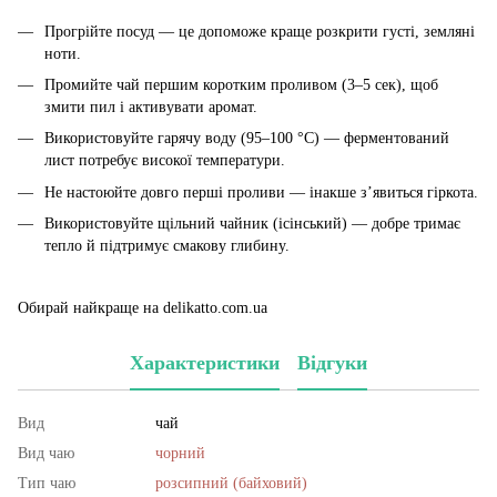
Прогрійте посуд — це допоможе краще розкрити густі, земляні
ноти.
Промийте чай першим коротким проливом (3–5 сек), щоб
змити пил і активувати аромат.
Використовуйте гарячу воду (95–100 °C) — ферментований
лист потребує високої температури.
Не настоюйте довго перші проливи — інакше з’явиться гіркота.
Використовуйте щільний чайник (ісінський) — добре тримає
тепло й підтримує смакову глибину.
Обирай найкраще на delikatto.com.ua
Характеристики
Відгуки
Вид
чай
Вид чаю
чорний
Тип чаю
розсипний (байховий)