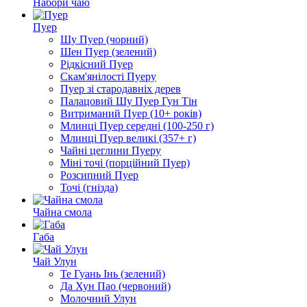
Набори чаю
Пуер
Шу Пуер (чорний)
Шен Пуер (зелений)
Рідкісний Пуер
Скам'янілості Пуеру
Пуер зі стародавніх дерев
Палацовий Шу Пуер Гун Тін
Витриманий Пуер (10+ років)
Млинці Пуер середні (100-250 г)
Млинці Пуер великі (357+ г)
Чайні цеглини Пуеру
Міні точі (порційний Пуер)
Розсипний Пуер
Точі (гнізда)
Чайна смола
Габа
Чай Улун
Те Гуань Інь (зелений)
Да Хун Пао (червоний)
Молочний Улун