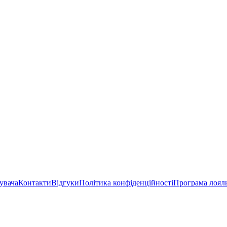
увача
Контакти
Відгуки
Політика конфіденційності
Програма лоял