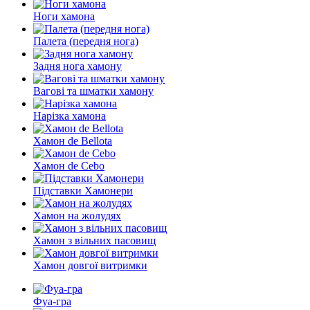
Ноги хамона
Палета (передня нога)
Задня нога хамону
Вагові та шматки хамону
Нарізка хамона
Хамон de Bellota
Хамон de Cebo
Підставки Хамонери
Хамон на жолудях
Хамон з вільних пасовищ
Хамон довгої витримки
Фуа-гра