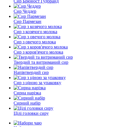
Сир Брюност Гудбранд
Сир Чеддер
Сир Пармезан
Сир з козячого молока
Сир з овечого молока
Сир з коров'ячого молока
Твердий та витриманий сир
Напівтвердий сир
Сир з ціною за упаковку
Сирна нарізка
Сирний набір
Цілі головки сиру