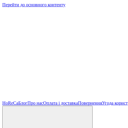
Перейти до основного контенту
HoReCa
Блог
Про нас
Оплата і доставка
Повернення
Угода корист