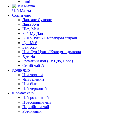
Інші
Чай Матча
Сорти чаю
Лапсанг Сушонг
Дянь Хун
Шоу Мей
Бай Му Дань
Бі Ло Чунь / Смарагдові спіралі
Гун Мей
Бай Хао
Чай Лун Цзин / Колодязь дракона
Хун Ча
Гречаний чай (Ку Цяо, Соба)
Синій чай Анчан
Колір чаю
Чай чорний
Чай зелений
Чай білий
Чай червоний
Формат чаю
Чай розсипний
Пресований чай
Порційний чай
Розчинний