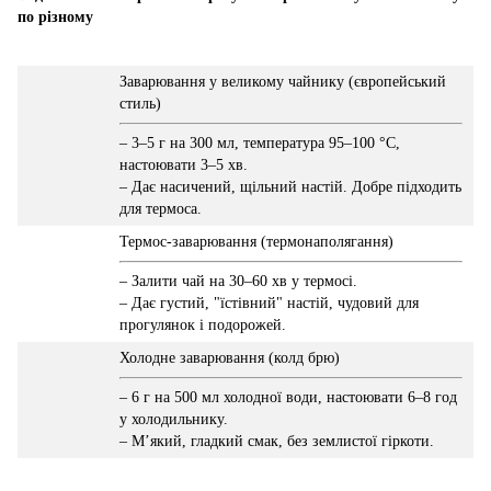
по різному
Заварювання у великому чайнику (європейський
стиль)
– 3–5 г на 300 мл, температура 95–100 °C,
настоювати 3–5 хв.
– Дає насичений, щільний настій. Добре підходить
для термоса.
Термос-заварювання (термонаполягання)
– Залити чай на 30–60 хв у термосі.
– Дає густий, "їстівний" настій, чудовий для
прогулянок і подорожей.
Холодне заварювання (колд брю)
– 6 г на 500 мл холодної води, настоювати 6–8 год
у холодильнику.
– М’який, гладкий смак, без землистої гіркоти.