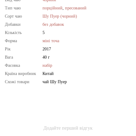
Тип чаю
порційний
,
пресований
Сорт чаю
Шу Пуер (чорний)
Добавки
без добавок
Кількість
5
Форма
міні точа
Рік
2017
Вага
40 г
Фасовка
набір
Країна виробник
Китай
Схожі товари
чай Шу Пуер
Додайте перший відгук