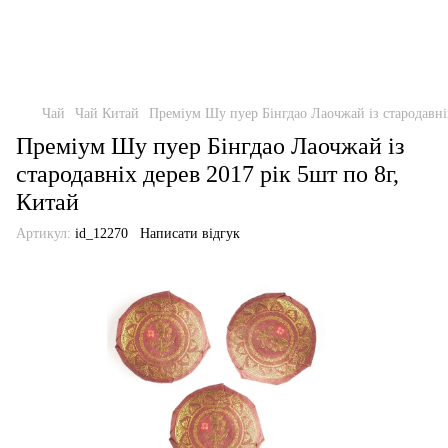
Чай
Чай Китай
Преміум Шу пуер Бінгдао Лаочжай із стародавніх
Преміум Шу пуер Бінгдао Лаочжай із
стародавніх дерев 2017 рік 5шт по 8г,
Китай
Артикул:
id_12270
Написати відгук