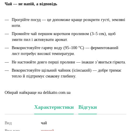
Чай — не напій, а відповідь
Прогрійте посуд — це допоможе краще розкрити густі, земляні
ноти.
Промийте чай першим коротким проливом (3–5 сек), щоб
змити пил і активувати аромат.
Використовуйте гарячу воду (95–100 °C) — ферментований
лист потребує високої температури.
Не настоюйте довго перші проливи — інакше з’явиться гіркота.
Використовуйте щільний чайник (ісінський) — добре тримає
тепло й підтримує смакову глибину.
Обирай найкраще на delikatto.com.ua
Характеристики
Відгуки
Вид
чай
Вид чаю
чорний