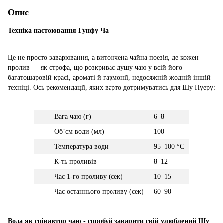
Опис
Техніка настоювання Гунфу Ча
Це не просто заварювання, а витончена чайна поезія, де кожен
пролив — як строфа, що розкриває душу чаю у всій його
багатошаровій красі, ароматі й гармонії, недосяжній жодній іншій
техніці. Ось рекомендації, яких варто дотримуватись для Шу Пуеру:
Вага чаю (г)
6–8
Обʼєм води (мл)
100
Температура води
95–100 °C
К-ть проливів
8–12
Час 1-го проливу (сек)
10–15
Час останнього проливу (сек)
60–90
Вода як співавтор чаю - спробуй заварити свій улюблений Шу