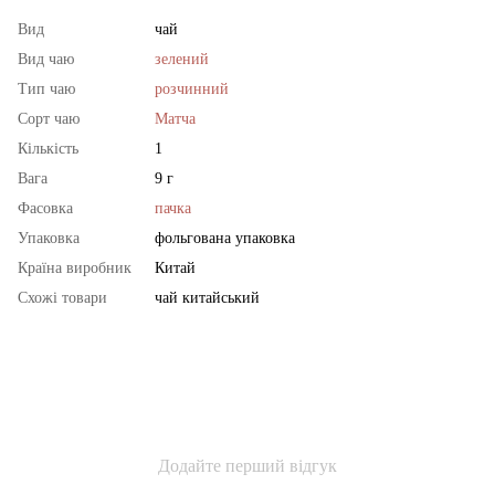
Вид
чай
Вид чаю
зелений
Тип чаю
розчинний
Сорт чаю
Матча
Кількість
1
Вага
9 г
Фасовка
пачка
Упаковка
фольгована упаковка
Країна виробник
Китай
Схожі товари
чай китайський
Додайте перший відгук