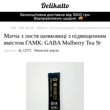
Чай
Чай Китай
Матча з листя шовковиці з підвищенним вмісто
Матча з листя шовковиці з підвищенним
вмістом ГАМК: GABA Mulberry Tea 9г
Артикул:
id_12371
Написати відгук