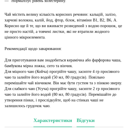
Нормалізує рівень холестерину.
Чай містить велику кількість корисних речовин: кальцій, залізо,
харчові волокна, калій, йод, фтор, білок, вітаміни В1, В2, В6, А.
Корисно ще й те, що ви вживаєте розведений з водою порошок, це
не просто настій, а товчені листки, які не втратили жодного
цінного мікроелемента.
Рекомендації щодо заварювання:
Для приготування вам знадобиться керамічна або фарфорова чаша,
бамбукова мірна ложка, сито та вінчик.
Для міцного чаю (Койча) прогрійте чашу, засипте 4 гр просіяного
чаю та залийте його водой (50 мл, 80 градусів). Повільно
перемішайте чай вінчиком. Він має бути густим та з пінкою зверху.
Для слабкого чаю (Усуча) прогрійте чашу, засипте 2 гр просіяного
чаю та залийте його водой (80 мл, 80 градусів). Перемішайте до
утворення пінки, і прослідкуйте, щоб на стінках чаші не
залишилось грудочок чаю.
Характеристики
Відгуки