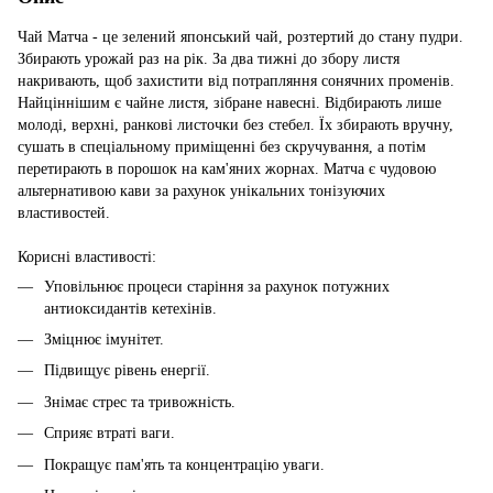
Чай Матча - це зелений японський чай, розтертий до стану пудри.
Збирають урожай раз на рік. За два тижні до збору листя
накривають, щоб захистити від потрапляння сонячних променів.
Найціннішим є чайне листя, зібране навесні. Відбирають лише
молоді, верхні, ранкові листочки без стебел. Їх збирають вручну,
сушать в спеціальному приміщенні без скручування, а потім
перетирають в порошок на кам'яних жорнах. Матча є чудовою
альтернативою кави за рахунок унікальних тонізуючих
властивостей.
Корисні властивості:
Уповільнює процеси старіння за рахунок потужних
антиоксидантів кетехінів.
Зміцнює імунітет.
Підвищує рівень енергії.
Знімає стрес та тривожність.
Сприяє втраті ваги.
Покращує пам'ять та концентрацію уваги.