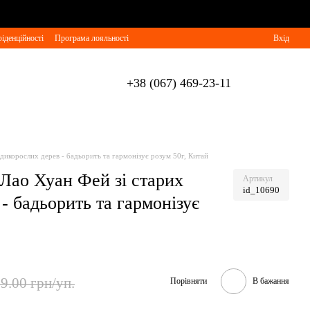
іденційності
Програма лояльності
Вхід
+38 (067) 469-23-11
икорослих дерев - бадьорить та гармонізує розум 50г, Китай
ао Хуан Фей зі старих
Артикул
id_10690
- бадьорить та гармонізує
9.00 грн/уп.
Порівняти
В бажання