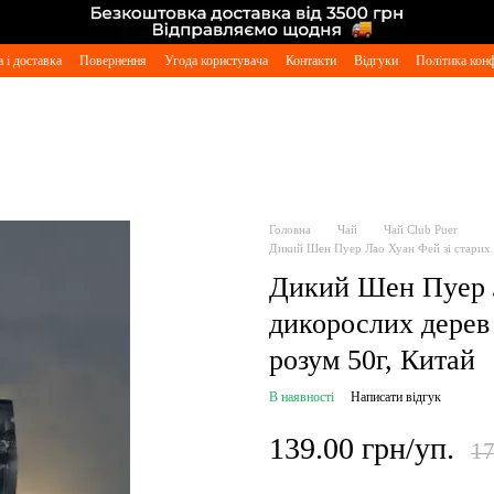
 і доставка
Повернення
Угода користувача
Контакти
Відгуки
Політика конф
Головна
Чай
Чай Club Puer
Дикий Шен Пуер Лао Хуан Фей зі старих д
Дикий Шен Пуер Л
дикорослих дерев 
розум 50г, Китай
В наявності
Написати відгук
139.00 грн/уп.
17