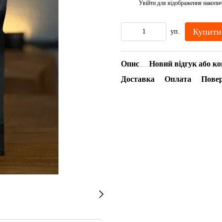
Увійти
для відображення накопи
%
Купити
уп.
Опис
Новий відгук або к
Доставка
Оплата
Пове