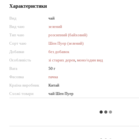
Характеристики
Вид
чай
Вид чаю
зелений
Тип чаю
розсипний (байховий)
Сорт чаю
Шен Пуер (зелений)
Добавки
без добавок
Особливість
зі старих дерев
,
моно/один вид
Вага
50 г
Фасовка
пачка
Країна виробник
Китай
Схожі товари
чай Шен Пуер