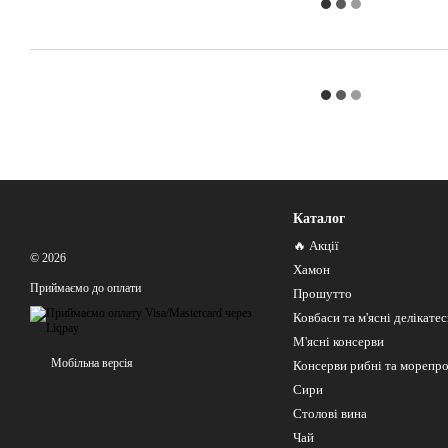
Каталог
🔥 Акції
© 2026
Хамон
Приймаємо до оплати
Прошутто
Ковбаси та м'ясні делікате
М'ясні консерви
Мобільна версія
Консерви рибні та морепр
Сири
Столові вина
Чай