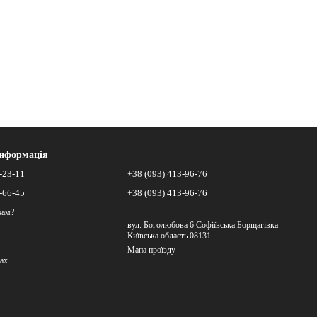
інформація
-23-11
+38 (093) 413-96-76
-66-45
+38 (093) 413-96-76
вам?
вул. Боголюбова 6 Софіївська Борщагівка
Київська область 08131
Мапа проїзду
ах