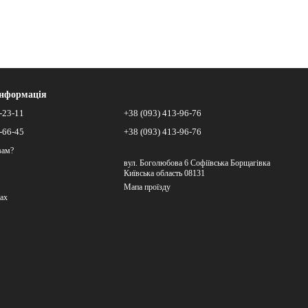
інформація
-23-11
+38 (093) 413-96-76
-66-45
+38 (093) 413-96-76
вам?
вул. Боголюбова 6 Софіївська Борщагівка
Київська область 08131
Мапа проїзду
ах