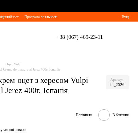
іденційності
Програма лояльності
Вхід
+38 (067) 469-23-11
Оцет Vulpi
 Crema de vinagre al Jerez 400г, Іспанія
рем-оцет з хересом Vulpi
Артикул
id_2526
l Jerez 400г, Іспанія
Порівняти
В бажання
чувальної знижки