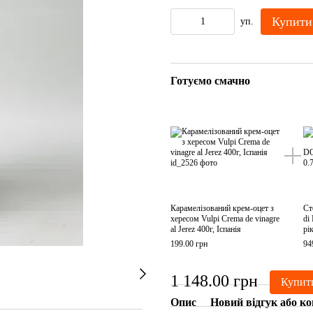
Купити
уп.
Готуємо смачно
Карамелізований крем-оцет з
Ст
хересом Vulpi Crema de vinagre
di
al Jerez 400г, Іспанія
рі
199.00 грн
94
1 148.00 грн
Купит
Опис
Новий відгук або к