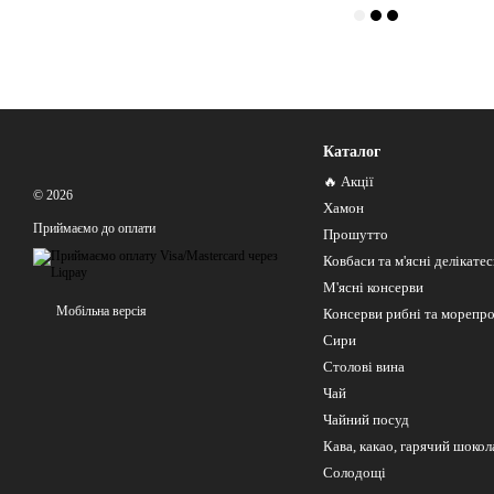
Каталог
🔥 Акції
© 2026
Хамон
Приймаємо до оплати
Прошутто
Ковбаси та м'ясні делікате
М'ясні консерви
Мобільна версія
Консерви рибні та морепр
Сири
Столові вина
Чай
Чайний посуд
Кава, какао, гарячий шокол
Солодощі