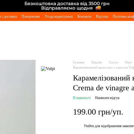
 і доставка
Повернення
Угода користувача
Контакти
Відгуки
Політика конф
Головна
Бакалія
Соуси
Оцет
Карамелізований крем-оцет з хересом Vulpi
Карамелізований к
Crema de vinagre a
В наявності
Написати відгук
199.00 грн/уп.
Увійти
для відображення накопи
%