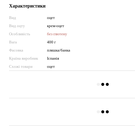
Характеристики
Вид
оцет
Вид оцту
крем-оцет
Особливість
без глютену
Вага
400 г
Фасовка
пляшка/банка
Країна виробник
Іспанія
Схожі товари
оцет