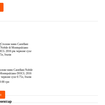
олове вино Castellani Nobile
 Montepulciano DOCG 2016
к червоне сухе 0.75л, Італія
9.00 грн
и
оментар