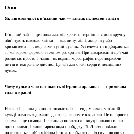
Опис
Як виготовляють в’язаний чай — танець пелюсток і листя
В’язаний чай — це тонка алхімія краси та терпіння. Листя вручну
обв’язують навколо квітки — жасмину, лілії, амаранту або
хризантеми — створюючи тугий вузлик. Усі елементи підбираються
за кольором, формою і темпом розкриття. При заварюванні цей чай
розцвітає просто в чашці, як водяна хореографія, перетворюючи
пиття в театральне дійство. Це чай для очей, серця й неспішних
думок.
Чому кульки чаю називають «Перлина дракона» — прихована
сила в краплі
Назва «Перлина дракона» походить із легенд: мовляв, у кожній
кульці ховається дихання дракона, згорнуте в краплю. Це не просто
форма — це символ. Перлина асоціюється з внутрішньою силою,
що спочиває, і лише гаряча вода пробуджує її. Листя повільно
розгортається, ніби міфічна істота, пробуджена від сну, і розливає