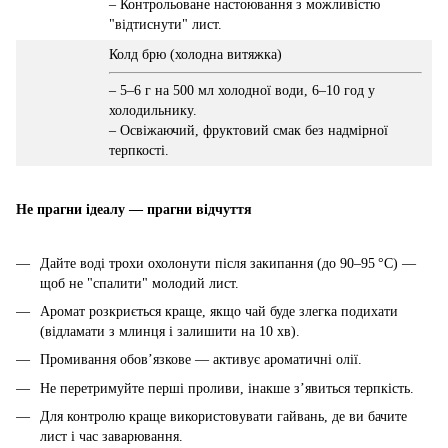
– Контрольоване настоювання з можливістю
"відтиснути" лист.
Колд брю (холодна витяжка)
– 5–6 г на 500 мл холодної води, 6–10 год у
холодильнику.
– Освіжаючий, фруктовий смак без надмірної
терпкості.
Не прагни ідеалу — прагни відчуття
Дайте воді трохи охолонути після закипання (до 90–95 °C) —
щоб не "спалити" молодий лист.
Аромат розкриється краще, якщо чай буде злегка подихати
(відламати з млинця і залишити на 10 хв).
Промивання обов’язкове — активує ароматичні олії.
Не перетримуйте перші проливи, інакше з’явиться терпкість.
Для контролю краще використовувати гайвань, де ви бачите
лист і час заварювання.