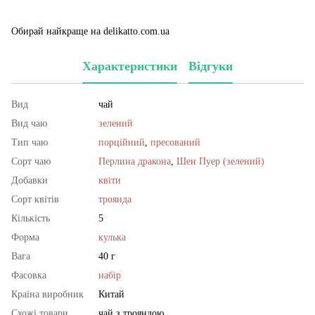
Обирай найкраще на delikatto.com.ua
Характеристики
Відгуки
Вид
чай
Вид чаю
зелений
Тип чаю
порційний
,
пресований
Сорт чаю
Перлина дракона
,
Шен Пуер (зелений)
Добавки
квіти
Сорт квітів
троянда
Кількість
5
Форма
кулька
Вага
40 г
Фасовка
набір
Країна виробник
Китай
Схожі товари
чай з трояндою