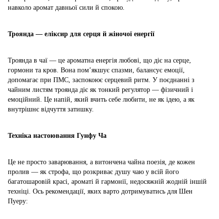
навколо аромат давньої сили й спокою.
Троянда — еліксир для серця й жіночої енергії
Троянда в чаї — це ароматна енергія любові, що діє на серце,
гормони та кров. Вона пом’якшує спазми, балансує емоції,
допомагає при ПМС, заспокоює серцевий ритм. У поєднанні з
чайним листям троянда діє як тонкий регулятор — фізичний і
емоційний. Це напій, який вчить себе любити, не як ідею, а як
внутрішнє відчуття затишку.
Техніка настоювання Гунфу Ча
Це не просто заварювання, а витончена чайна поезія, де кожен
пролив — як строфа, що розкриває душу чаю у всій його
багатошаровій красі, ароматі й гармонії, недосяжній жодній іншій
техніці. Ось рекомендації, яких варто дотримуватись для Шен
Пуеру: