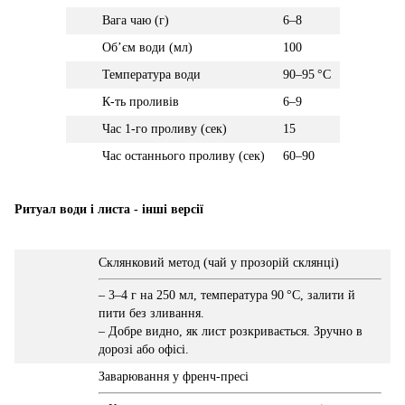
Вага чаю (г)
6–8
Обʼєм води (мл)
100
Температура води
90–95 °C
К-ть проливів
6–9
Час 1-го проливу (сек)
15
Час останнього проливу (сек)
60–90
Ритуал води і листа - інші версії
Склянковий метод (чай у прозорій склянці)
– 3–4 г на 250 мл, температура 90 °C, залити й
пити без зливання.
– Добре видно, як лист розкривається. Зручно в
дорозі або офісі.
Заварювання у френч-пресі